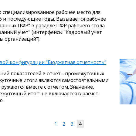
 специализированное рабочее место для
6 и последующие годы. Вызывается рабочее
данных ПФР" в разделе ПФР рабочего стола
анный учет" (интерфейсы "Кадровый учет
ы организаций").
овой конфигурации "Бюджетная отчетность"
ений показателей в отчет - промежуточных
жуточные итоги являются самостоятельными
гружаются вместе с отчетом. Значение,
жуточный итог" не включается в расчет
ю.
1
2
3
4