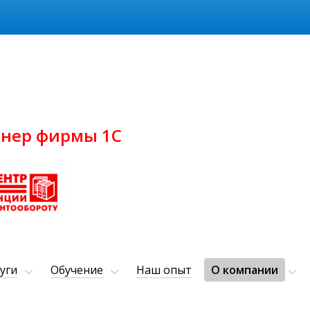
нер фирмы 1С
уги
Обучение
Наш опыт
О компании