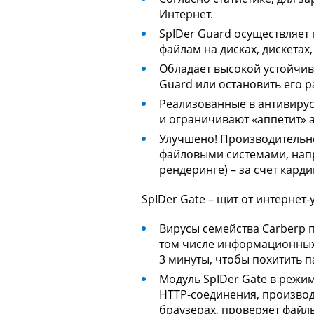
Интернет.
SpIDer Guard осуществляет
файлам на дисках, дискетах,
Обладает высокой устойчи
Guard или остановить его р
Реализованные в антивиру
и ограничивают «аппетит» 
Улучшено!
Производительно
файловыми системами, напр
рендеринге) – за счет кар
SpIDer Gate
– щит от интернет-
Вирусы семейства Carberp 
том числе информационных
3 минуты, чтобы похитить п
Модуль SpIDer Gate в режи
HTTP-соединения, производ
браузерах, проверяет файл