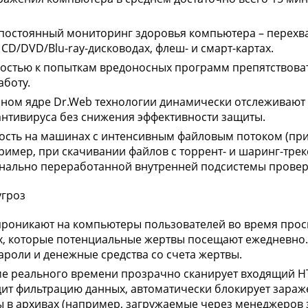
 постоянный мониторинг здоровья компьютера – перехва
 CD/DVD/Blu-ray-дисководах, флеш- и смарт-картах.
востью к попыткам вредоносных программ препятствова
аботу.
сном ядре Dr.Web технологии динамически отслеживают
антивируса без снижения эффективности защиты.
сть на машинах с интенсивным файловым потоком (при
имер, при скачивании файлов с торрент- и шаринг-трек
динально переработанной внутренней подсистемы проверк
угроз
проникают на компьютеры пользователей во время прос
, которые потенциальные жертвы посещают ежедневно. 
ароли и денежные средства со счета жертвы.
ме реального времени прозрачно сканирует входящий HT
ит фильтрацию данных, автоматически блокирует зараж
ы в архивах (например, загружаемые через менеджеров з