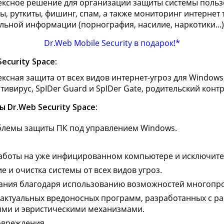
ексное решение для организации защиты системы польз
ны, руткиты, фишинг, спам, а также мониторинг интернет 
ельной информации (порнография, насилие, наркотики...)
Dr.Web Mobile Security в подарок!*
curity Space:
ксная защита от всех видов интернет-угроз для Windows,
тивирус, SpIDer Guard и SpIDer Gate, родительский конт
Dr.Web Security Space:
лемы защиты ПК под управлением Windows.
аботы на уже инфицированном компьютере и исключите
 и очистка системы от всех видов угроз.
вания благодаря использованию возможностей многопро
 актуальных вредоносных программ, разработанных с р
ми и эвристическими механизмами.
овреждения.