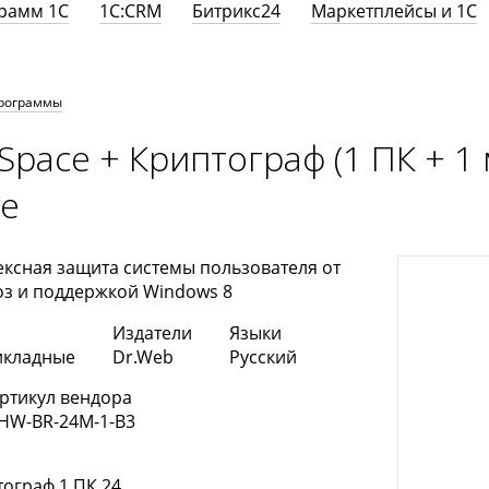
грамм 1С
1С:CRM
Битрикс24
Маркетплейсы и 1С
рограммы
Space + Криптограф (1 ПК + 1 м
ие
ксная защита системы пользователя от
оз и поддержкой Windows 8
Издатели
Языки
икладные
Dr.Web
Русский
ртикул вендора
HW-BR-24M-1-B3
тограф 1 ПК 24