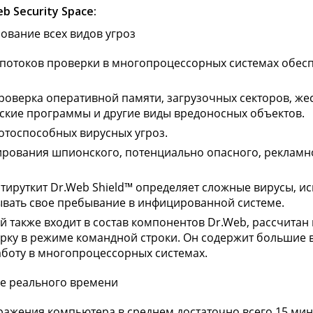
 Security Space:
ование всех видов угроз
потоков проверки в многопроцессорных системах обесп
оверка оперативной памяти, загрузочных секторов, жес
нские программы и другие виды вредоносных объектов.
отоспособных вирусных угроз.
рования шпионского, потенциально опасного, рекламног
ируткит Dr.Web Shield™ определяет сложные вирусы, и
ывать свое пребывание в инфицированной системе.
й также входит в состав компонентов Dr.Web, рассчитан
рку в режиме командной строки. Он содержит большие 
аботу в многопроцессорных системах.
е реального времени
аражения компьютера в среднем достаточно всего 15 мин