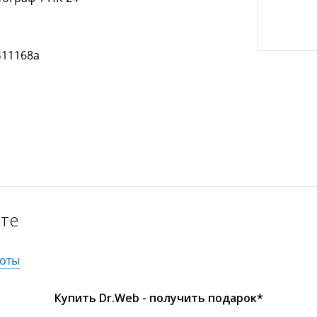
411168a
кте
оты
Купить Dr.Web - получить подарок*