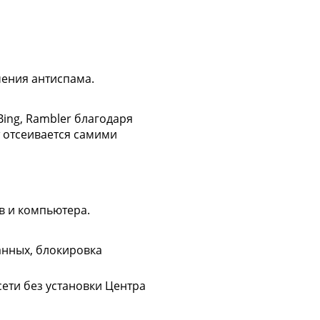
ения антиспама.
Bing, Rambler благодаря
 отсеивается самими
в и компьютера.
анных, блокировка
ети без установки Центра