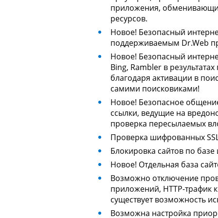
приложения, обменивающиес
ресурсов.
Новое!
Безопасный интернет
поддерживаемым Dr.Web пр
Новое!
Безопасный интернет
Bing, Rambler в результата
благодаря активации в пои
самими поисковиками!
Новое!
Безопасное общение 
ссылки, ведущие на вредон
проверка пересылаемых вл
Проверка шифрованных SSL
Блокировка сайтов по базе
Новое!
Отдельная база сайт
Возможно отключение прове
приложений, HTTP-трафик к
существует возможность ис
Возможна настройка приори