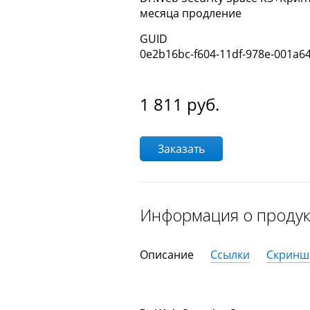
месяца продление
GUID
0e2b16bc-f604-11df-978e-001a6
1 811
руб.
Заказать
Информация о проду
Описание
Ссылки
Скринш