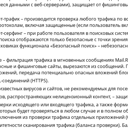
я данными с веб-серверами), защищает от фишинговых
-трафик – производится проверка любого трафика по в
отоколам, включая защищенные (если пользователь вкл
-серфинг – при работе пользователя в поисковых система
х поиска отображаются только безопасные с точки зрени
сковиках функционала «Безопасный поиск» – небезопасн
– фильтрация трафика в мгновенных сообщениях Mail.Ru 
осные и фишинговые сайты, вырезаются из сообщений. 
ожений, передача потенциально опасных вложений блок
-соединений (HTTPS).
 известных вирусов и сайтов, не рекомендуемых для пос
ов, распространяющих нелицензионный контент, – защи
рки исходящего или входящего трафика, а также форми
оторых будет проверяться в любом случае и в полном о
ключения из проверки трафика отдельных приложений (
тетности сканирования трафика (баланса проверки). Ба