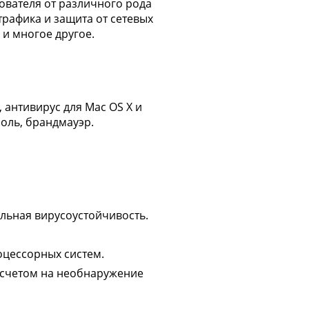
ователя от различного рода
трафика и защита от сетевых
 и многое другое.
 антивирус для Mac OS X и
роль, брандмауэр.
льная вирусоустойчивость.
цессорных систем.
асчетом на необнаружение