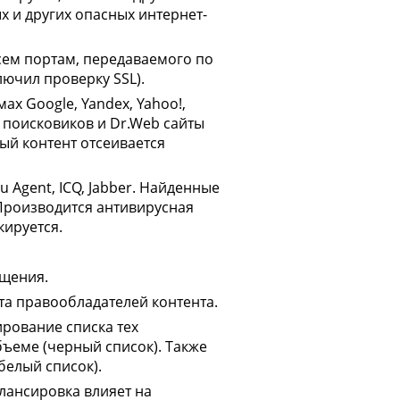
 и других опасных интернет-
сем портам, передаваемого по
ючил проверку SSL).
х Google, Yandex, Yahoo!,
я поисковиков и Dr.Web сайты
ый контент отсеивается
Agent, ICQ, Jabber. Найденные
Производится антивирусная
ируется.
ещения.
та правообладателей контента.
рование списка тех
бъеме (черный список). Также
белый список).
лансировка влияет на