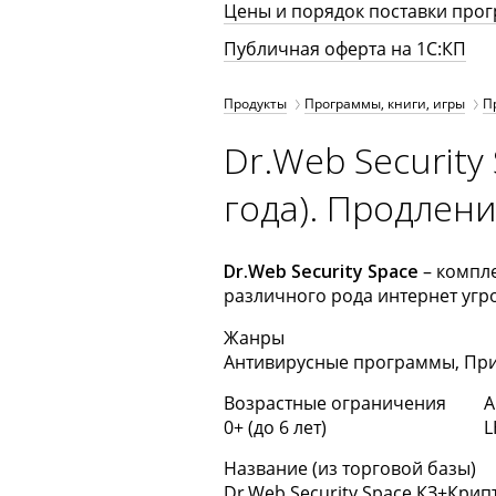
Цены и порядок поставки про
Публичная оферта на 1С:КП
Продукты
Программы, книги, игры
П
Dr.Web Security 
года). Продлен
Dr.Web Security Space
– компле
различного рода интернет угр
Жанры
Антивирусные программы, Пр
Возрастные ограничения
А
0+ (до 6 лет)
L
Название (из торговой базы)
Dr.Web Security Space КЗ+Крип